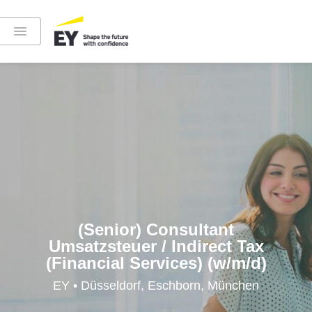
Instagram
LinkedIn
YouTube
(Senior) Consultant
Umsatzsteuer / Indirect Tax
(Financial Services) (w/m/d)
Höre in die EY-Welt rein
EY • Düsseldorf, Eschborn, München