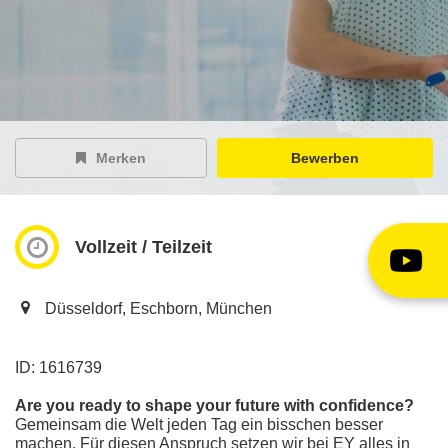
EY Careers Spotlight
der Karriere-Podcast
EY Joblight
Jobangebote für’s Ohr
Merken
Bewerben
Vollzeit / Teilzeit
Düsseldorf, Eschborn, München
ID: 1616739
Are you ready to shape your future with confidence?
Gemeinsam die Welt jeden Tag ein bisschen besser
machen. Für diesen Anspruch setzen wir bei EY alles in