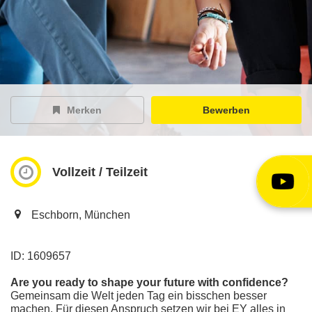
EY Careers Spotlight
der Karriere-Podcast
EY Joblight
Jobangebote für’s Ohr
Merken
Bewerben
Vollzeit / Teilzeit
Eschborn, München
ID: 1609657
Are you ready to shape your future with confidence?
Gemeinsam die Welt jeden Tag ein bisschen besser
machen. Für diesen Anspruch setzen wir bei EY alles in