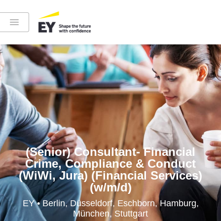
Instagram
LinkedIn
YouTube
(Senior) Consultant- Financial
Crime, Compliance & Conduct
(WiWi, Jura) (Financial Services)
(w/m/d)
Höre in die EY-Welt rein
EY • Berlin, Düsseldorf, Eschborn, Hamburg,
München, Stuttgart