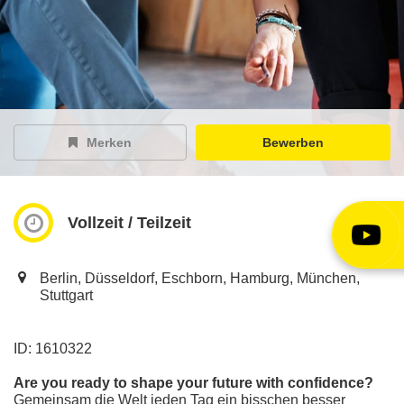
EY Careers Spotlight
der Karriere-Podcast
EY Joblight
Jobangebote für’s Ohr
Merken
Bewerben
Vollzeit / Teilzeit
Berlin, Düsseldorf, Eschborn, Hamburg, München,
Stuttgart
ID: 1610322
Are you ready to shape your future with confidence?
Gemeinsam die Welt jeden Tag ein bisschen besser