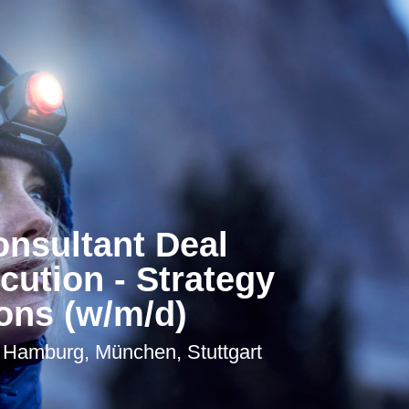
nsultant Deal
ution - Strategy
ons (w/m/d)
, Hamburg, München, Stuttgart