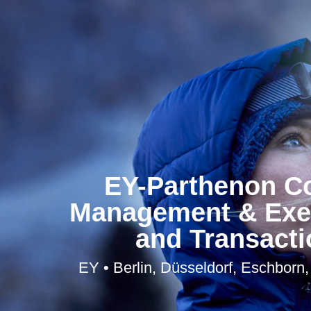
EY-Parthenon Co
Management & Exec
and Transacti
EY • Berlin, Düsseldorf, Eschborn