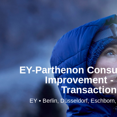
EY-Parthenon Consu
Improvement - 
Transaction
EY • Berlin, Düsseldorf, Eschborn