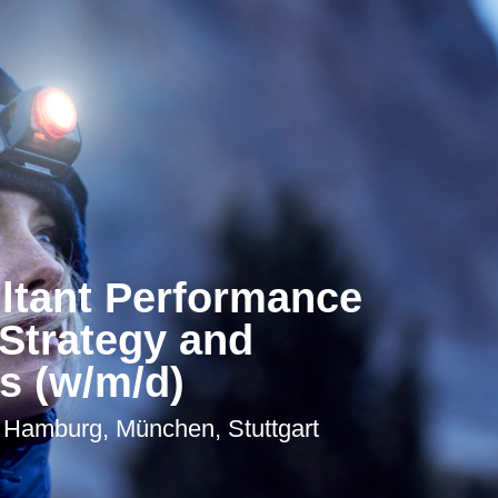
ltant Performance
Strategy and
s (w/m/d)
, Hamburg, München, Stuttgart