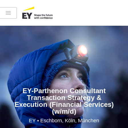
Instagram
LinkedIn
YouTube
EY-Parthenon Consultant
Transaction Strategy &
Execution (Financial Services)
Höre in die EY-Welt rein
(w/m/d)
EY • Eschborn, Köln, München