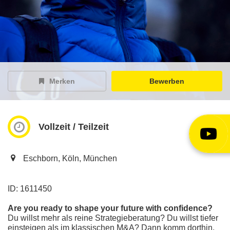
EY Careers Spotlight
der Karriere-Podcast
EY Joblight
Jobangebote für’s Ohr
Merken
Bewerben
Vollzeit / Teilzeit
Eschborn, Köln, München
ID: 1611450
Are you ready to shape your future with confidence?
Du willst mehr als reine Strategieberatung? Du willst tiefer
einsteigen als im klassischen M&A? Dann komm dorthin,