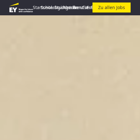
Startseite
Schulabgänger:in
Student:in
Absolvent:in
Berufserfahrene:r
Events
Zu allen Jobs