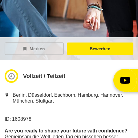
EY Careers Spotlight
der Karriere-Podcast
EY Joblight
Jobangebote für’s Ohr
Merken
Bewerben
Vollzeit / Teilzeit
Berlin, Düsseldorf, Eschborn, Hamburg, Hannover,
München, Stuttgart
ID: 1608978
Are you ready to shape your future with confidence?
Gemeinsam die Welt jeden Tag ein bisschen besser