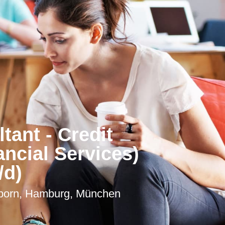
tant - Credit
ncial Services)
/d)
chborn, Hamburg, München