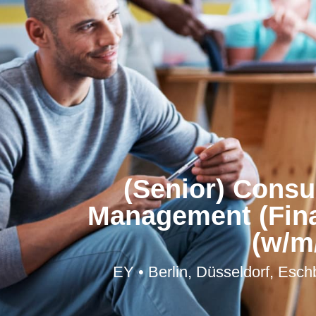
(Senior) Consul
Management (Fina
(w/m
EY • Berlin, Düsseldorf, Es