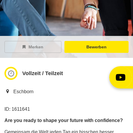
EY Careers Spotlight
der Karriere-Podcast
EY Joblight
Jobangebote für’s Ohr
Merken
Bewerben
Vollzeit / Teilzeit
Eschborn
ID: 1611641
Are you ready to shape your future with confidence?
Gemeinsam die Welt jeden Tag ein bisschen besser