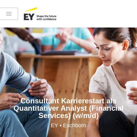
Instagram
LinkedIn
YouTube
Consultant Karrierestart als
Quantitativer Analyst (Financial
Services) (w/m/d)
Höre in die EY-Welt rein
EY • Eschborn