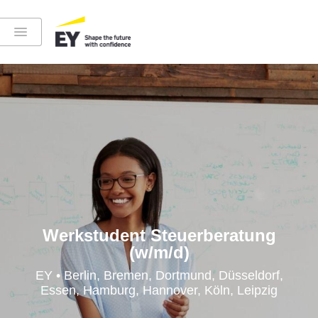
Instagram
LinkedIn
YouTube
Werkstudent Steuerberatung
(w/m/d)
Höre in die EY-Welt rein
EY • Berlin, Bremen, Dortmund, Düsseldorf,
Essen, Hamburg, Hannover, Köln, Leipzig