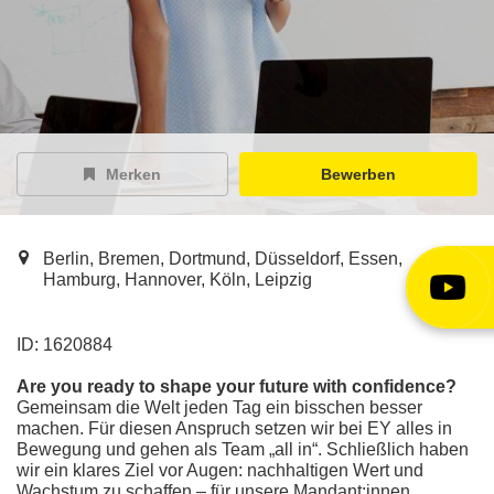
EY Careers Spotlight
der Karriere-Podcast
EY Joblight
Jobangebote für’s Ohr
Merken
Bewerben
Berlin, Bremen, Dortmund, Düsseldorf, Essen,
Hamburg, Hannover, Köln, Leipzig
ID: 1620884
Are you ready to shape your future with confidence?
Gemeinsam die Welt jeden Tag ein bisschen besser
machen. Für diesen Anspruch setzen wir bei EY alles in
Bewegung und gehen als Team „all in“. Schließlich haben
wir ein klares Ziel vor Augen: nachhaltigen Wert und
Wachstum zu schaffen – für unsere Mandant:innen,