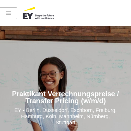
Instagram
LinkedIn
YouTube
Praktikant Verrechnungspreise /
Transfer Pricing (w/m/d)
Höre in die EY-Welt rein
EY • Berlin, Düsseldorf, Eschborn, Freiburg,
Hamburg, Köln, Mannheim, Nürnberg,
Stuttgart