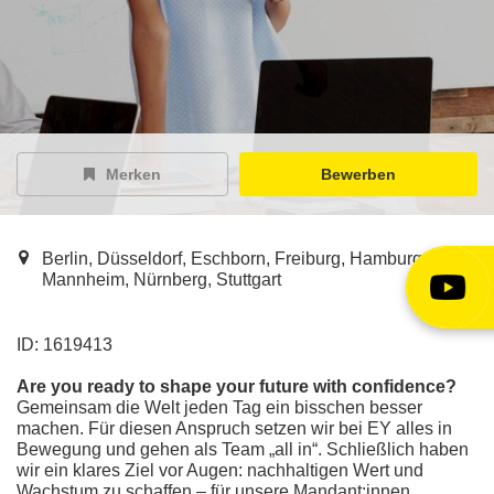
EY Careers Spotlight
der Karriere-Podcast
EY Joblight
Jobangebote für’s Ohr
Merken
Bewerben
Berlin, Düsseldorf, Eschborn, Freiburg, Hamburg, Köln,
Mannheim, Nürnberg, Stuttgart
ID: 1619413
Are you ready to shape your future with confidence?
Gemeinsam die Welt jeden Tag ein bisschen besser
machen. Für diesen Anspruch setzen wir bei EY alles in
Bewegung und gehen als Team „all in“. Schließlich haben
wir ein klares Ziel vor Augen: nachhaltigen Wert und
Wachstum zu schaffen – für unsere Mandant:innen,