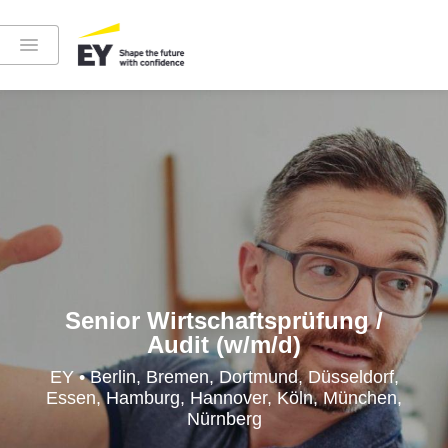
Instagram
LinkedIn
YouTube
Senior Wirtschaftsprüfung /
Audit (w/m/d)
Höre in die EY-Welt rein
EY • Berlin, Bremen, Dortmund, Düsseldorf,
Essen, Hamburg, Hannover, Köln, München,
Nürnberg