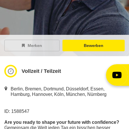
EY Careers Spotlight
der Karriere-Podcast
EY Joblight
Jobangebote für’s Ohr
Merken
Bewerben
Vollzeit / Teilzeit
Berlin, Bremen, Dortmund, Düsseldorf, Essen,
Hamburg, Hannover, Köln, München, Nürnberg
ID: 1588547
Are you ready to shape your future with confidence?
Gemeinsam die Welt jeden Tag ein bisschen besser