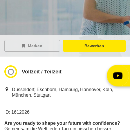
EY Careers Spotlight
der Karriere-Podcast
EY Joblight
Jobangebote für’s Ohr
Merken
Bewerben
Vollzeit / Teilzeit
Düsseldorf, Eschborn, Hamburg, Hannover, Köln,
München, Stuttgart
ID: 1612026
Are you ready to shape your future with confidence?
Gemeinsam die Welt jeden Tag ein bisschen besser