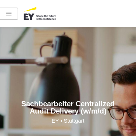
Instagram
LinkedIn
YouTube
Sachbearbeiter Centralized
Audit Delivery (w/m/d)
Höre in die EY-Welt rein
EY • Stuttgart