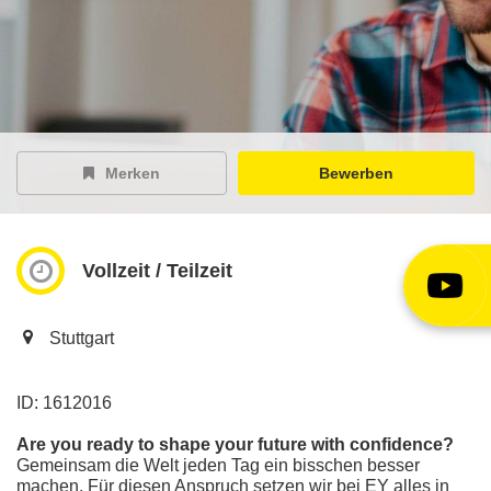
EY Careers Spotlight
der Karriere-Podcast
EY Joblight
Jobangebote für’s Ohr
Merken
Bewerben
Vollzeit / Teilzeit
Stuttgart
ID: 1612016
Are you ready to shape your future with confidence?
Gemeinsam die Welt jeden Tag ein bisschen besser
machen. Für diesen Anspruch setzen wir bei EY alles in