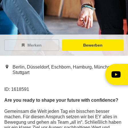
EY Careers Spotlight
der Karriere-Podcast
EY Joblight
Jobangebote für’s Ohr
Merken
Bewerben
Berlin, Düsseldorf, Eschborn, Hamburg, München,
Stuttgart
ID: 1618591
Are you ready to shape your future with confidence?
Gemeinsam die Welt jeden Tag ein bisschen besser
machen. Für diesen Anspruch setzen wir bei EY alles in
Bewegung und gehen als Team „all in“. Schließlich haben
wir ein klares Ziel vor Augen: nachhaltigen Wert und