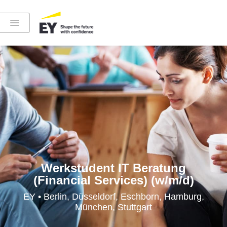
Instagram
LinkedIn
YouTube
Werkstudent IT Beratung
(Financial Services) (w/m/d)
Höre in die EY-Welt rein
EY • Berlin, Düsseldorf, Eschborn, Hamburg,
München, Stuttgart