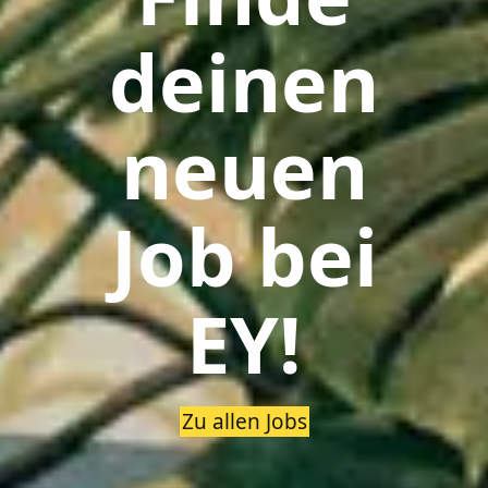
deinen
neuen
Job bei
EY!
Zu allen Jobs