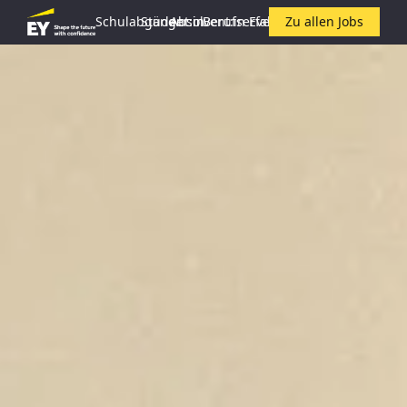
Schulabgänger:in
Student:in
Absolvent:in
Berufserfahrene:r
Events
Zu allen Jobs